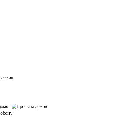
 домов
лефону