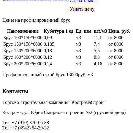
Сделать заказ
Узнать цену
Цены на профилированный брус
Наименование
Кубатура 1 ед.
Ед. изм.
шт/м3
Цена, руб.
Брус 100*150*6000
0,09
м3
11,1
от 8000
Брус 150*150*6000
0,135
м3
7,4
от 8000
Брус 150*200*6000
0,18
м3
5,5
от 8000
Брус 100*200*6000
0,12
м3
8,3
от 8000
Брус 200*200*6000
0,24
м3
4,16
от 8000
Профилированный сухой брус 13000руб. м3
Контакты
Торгово-строительная компания "КостромаСтрой"
Кострома, ул. Юрия Смирнова строение №2 (грузовой двор)
Тел
: +7 (910) 370-66-88
Тел: +7 (4942) 54-29-32