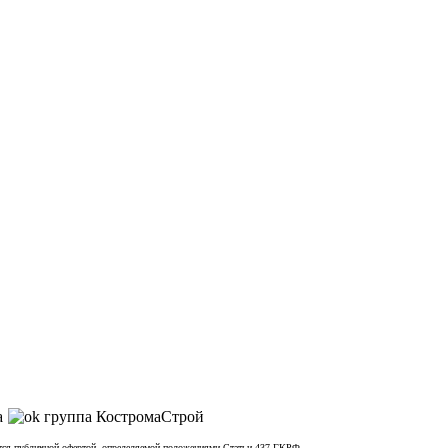
яется публичной офертой, определяемой положениями Статьи 437 ГКРФ