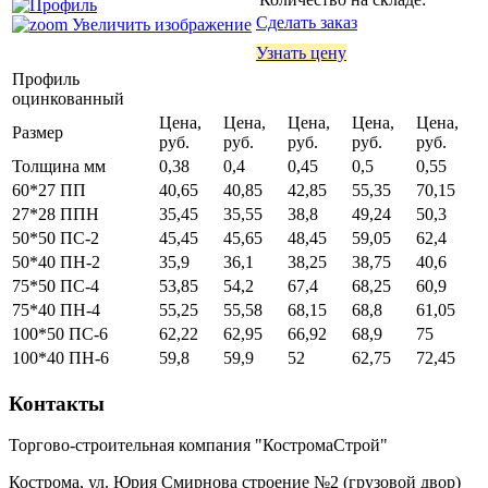
Сделать заказ
Увеличить изображение
Узнать цену
Профиль
оцинкованный
Цена,
Цена,
Цена,
Цена,
Цена,
Размер
руб.
руб.
руб.
руб.
руб.
Толщина мм
0,38
0,4
0,45
0,5
0,55
60*27 ПП
40,65
40,85
42,85
55,35
70,15
27*28 ППН
35,45
35,55
38,8
49,24
50,3
50*50 ПС-2
45,45
45,65
48,45
59,05
62,4
50*40 ПН-2
35,9
36,1
38,25
38,75
40,6
75*50 ПС-4
53,85
54,2
67,4
68,25
60,9
75*40 ПН-4
55,25
55,58
68,15
68,8
61,05
100*50 ПС-6
62,22
62,95
66,92
68,9
75
100*40 ПН-6
59,8
59,9
52
62,75
72,45
Контакты
Торгово-строительная компания "КостромаСтрой"
Кострома, ул. Юрия Смирнова строение №2 (грузовой двор)